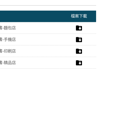
檔案下載
書-麵包店
書-手機店
書-印刷店
書-精品店