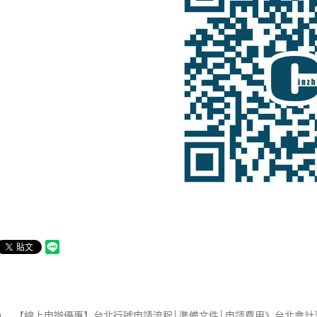
【線上申辦優惠】台北行號申請流程│準備文件│申請費用》台北會計