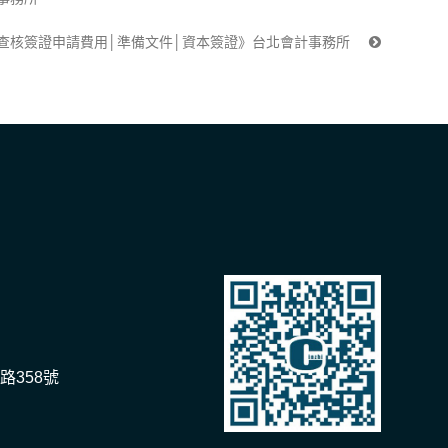
查核簽證申請費用│準備文件│資本簽證》台北會計事務所
路358號