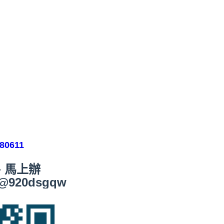
0611
、馬上辦
@920dsgqw