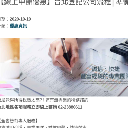
【線上申辦優惠】台北登記公司流程│準
日期：
2020-10-19
分類：
優惠資訊
老是覺得所得稅繳太高? ! 這有最專業的稅務諮詢
台北地區各項服務立即線上諮詢 02-23880611
【全省皆有專人服務】
價格透明公道‧專業團隊‧誠信經營‧快捷效率