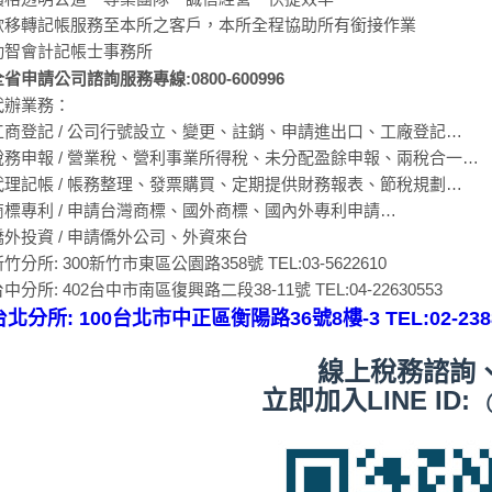
欲移轉記帳服務至本所之客戶，本所全程協助所有銜接作業
勤智會計記帳士事務所
全省申請公司諮詢服務專線:0800-600996
代辦業務：
工商登記 / 公司行號設立、變更、註銷、申請進出口、工廠登記…
稅務申報 / 營業稅、營利事業所得稅、未分配盈餘申報、兩稅合一…
代理記帳 / 帳務整理、發票購買、定期提供財務報表、節稅規劃…
商標專利 / 申請台灣商標、國外商標、國內外專利申請…
僑外投資 / 申請僑外公司、外資來台
竹分所: 300新竹市東區公園路358號 TEL:03-5622610
中分所: 402台中市南區復興路二段38-11號 TEL:04-22630553
台北分所: 100台北市中正區衡陽路36號8樓-3 TEL:02-2388
線上稅務諮詢
立即加入LINE ID: 