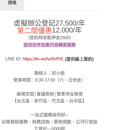
規格
虛擬辦公登記27,500/年
12,000/年
第二間優惠
（簽約時收取押金2500）
提供信件包裹代收轉寄服務
LINE ID:
https://lin.ee/hz6VPrE
(提供線上簽約)
聯絡人：邱小姐
營業時間：8:30-17:00（六、日休息）
展場空間│會議商辦│營業地址租借
【台北區、新竹區、竹北區、台中區】
一站式服務辦到好─
記賬報稅服務、稅務諮詢、節稅規劃、公司行號設
立登記––5000起