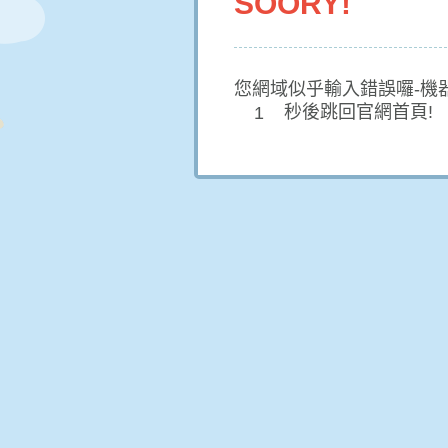
SOORY!
您網域似乎輸入錯誤囉-機
秒後跳回官網首頁!
1